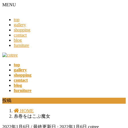
MENU
top
gallery
shopping
contact
blog
furniture
top
gallery
shopping
contact
blog
furniture
投稿
HOME
糸巻をはこぶ魔女
2022年1月6日
/ 最終更新日 :
2022年1月6日
cotree