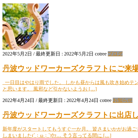
2022年5月2日
/ 最終更新日 :
2022年5月2日
cotree
ブログ
丹波ウッドワーカーズクラフトにご来
一日目はやはり雨でした。 しかも昼からは風も吹き始めテン
と思います。 風邪など引かないようお […]
2022年4月24日
/ 最終更新日 :
2022年4月24日
cotree
お知らせ
丹波ウッドワーカーズクラフトに出店
新年度がスタートしてもうすぐ一か月。 皆さまいかがお過ご
しまいました(´；ω；`)ｳｯ… そう言ってる間に […]