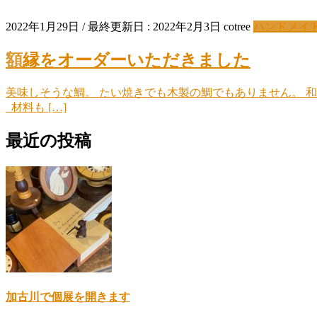
2022年1月29日
/ 最終更新日 :
2022年2月3日
cotree
ハンドメイ
額縁をオーダーいただきました
美味しそうな鯛。 たい焼きでも木製の鯛でもありません。 
材料も […]
最近の投稿
加古川で個展を開きます