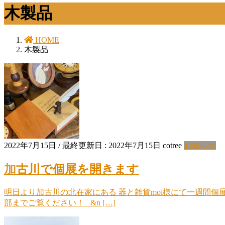
木製品
HOME
木製品
2022年7月15日
/ 最終更新日 :
2022年7月15日
cotree
お知らせ
加古川で個展を開きます
明日より加古川の北在家にある 器と雑貨moi様にて一週間個展
部までご覧ください！ &n […]