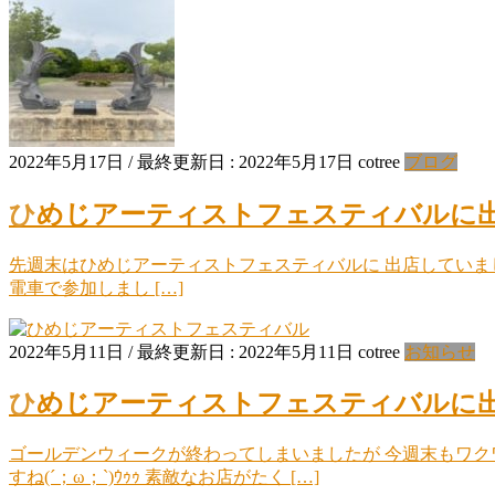
2022年5月17日
/ 最終更新日 :
2022年5月17日
cotree
ブログ
ひめじアーティストフェスティバルに
先週末はひめじアーティストフェスティバルに 出店していまし
電車で参加しまし […]
2022年5月11日
/ 最終更新日 :
2022年5月11日
cotree
お知らせ
ひめじアーティストフェスティバルに
ゴールデンウィークが終わってしまいましたが 今週末もワクワ
すね(´；ω；`)ｳｩｩ 素敵なお店がたく […]