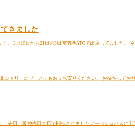
してきました
。 3月19日から21日の3日間南港ATCで出店してました。
非コトリーのブースにもお立ち寄りください。 お待ちしておりま
ます。 先日、阪神梅田本店で開催されましたアーバンロハスに出