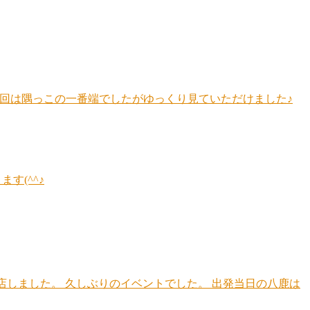
 今回は隅っこの一番端でしたがゆっくり見ていただけました♪
す(^^♪
店しました。 久しぶりのイベントでした。 出発当日の八鹿は