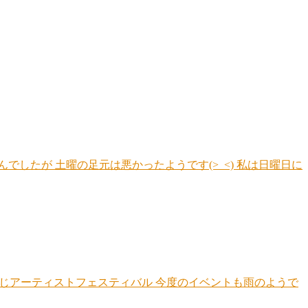
したが 土曜の足元は悪かったようです(>_<) 私は日曜日に
ひめじアーティストフェスティバル 今度のイベントも雨のようで